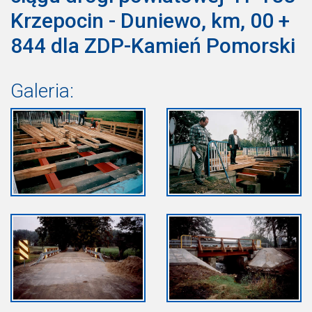
Krzepocin - Duniewo, km, 00 +
844 dla ZDP-Kamień Pomorski
Galeria: