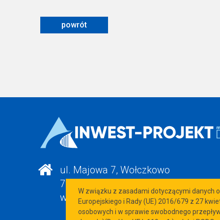
powrót
ul. Majowa 7, Wołczkowo
72-003 DOBRA
W związku z zasadami dotyczącymi danych os
woj. zachodniopomorskie
Europejskiego i Rady (UE) 2016/679 z 27 kwi
osobowych i w sprawie swobodnego przepływu