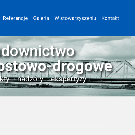
Referencje
Galeria
W stowarzyszeniu
Kontakt
downictwo
ostowo-drogowe
kty
nadzory
ekspertyzy