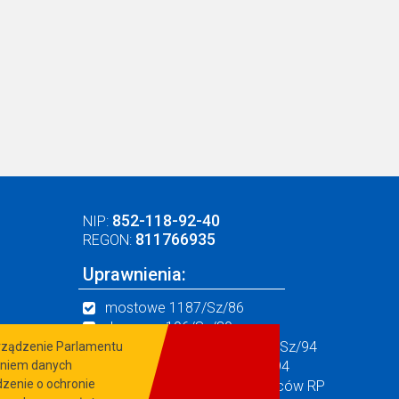
852-118-92-40
NIP:
811766935
REGON:
Uprawnienia:
mostowe 1187/Sz/86
drogowe 196/Sz/89
zewn. sieci wod.-kan. 1133/Sz/94
orządzenie Parlamentu
konstr. budowlane 305/Sz/94
zaniem danych
zenie o ochronie
Certyfikat Związku Mostowców RP