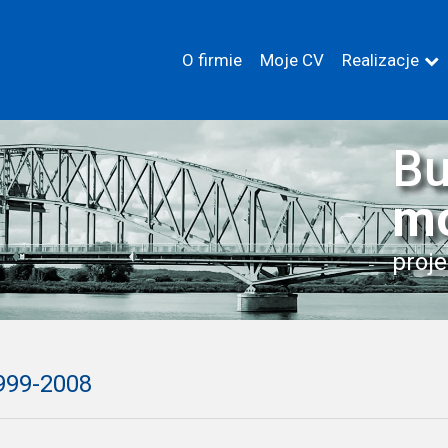
O firmie
Moje CV
Realizacje
Bu
m
proje
1999-2008