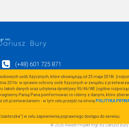
(+48) 601 725 871
biuro@inwest-projekt.com.pl
obowych osób fizycznych, które obowiązują od 25 maja 2018r. (rozp
etnia 2016r. w sprawie ochrony osób fizycznych w związku z przetwar
 takich danych oraz uchylenia dyrektywy 95/46/WE (ogólne rozporząd
DO, pragniemy Panią/Pana poinformować co robimy z danymi, które zbier
z ich przetwarzaniem - w tym celu przejdź na stronę
POLITYKA PRYW
 ("ciasteczka") w celu zapewnienia poprawnego dostępu do serwisu.
© 2026 Inwest Projekt mgr inż Dariusz Bury