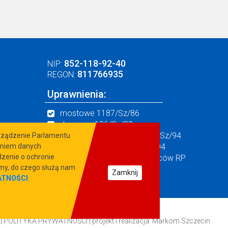
852-118-92-40
NIP:
811766935
REGON:
Uprawnienia:
mostowe 1187/Sz/86
drogowe 196/Sz/89
zewn. sieci wod.-kan. 1133/Sz/94
orządzenie Parlamentu
zaniem danych
konstr. budowlane 305/Sz/94
zenie o ochronie
Certyfikat Związku Mostowców RP
nr 180/2002
amy, do czego służą nam
Zamknij
ATNOŚCI
.
 |
POLITYKA PRYWATNOŚCI
| projekt i realizacja:
Markom Szczecin