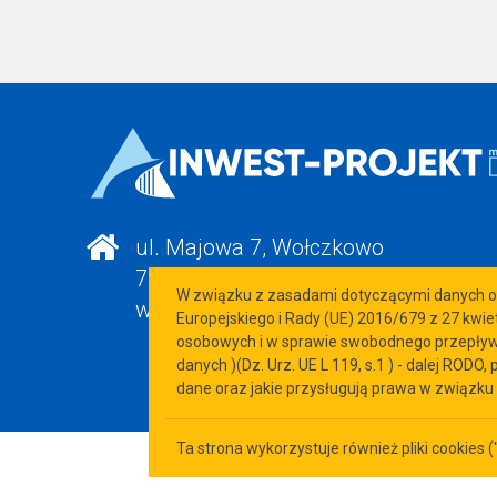
ul. Majowa 7, Wołczkowo
72-003 DOBRA
W związku z zasadami dotyczącymi danych os
woj. zachodniopomorskie
Europejskiego i Rady (UE) 2016/679 z 27 kwi
osobowych i w sprawie swobodnego przepływu
danych )(Dz. Urz. UE L 119, s.1 ) - dalej RO
dane oraz jakie przysługują prawa w związku 
Ta strona wykorzystuje również pliki cookies