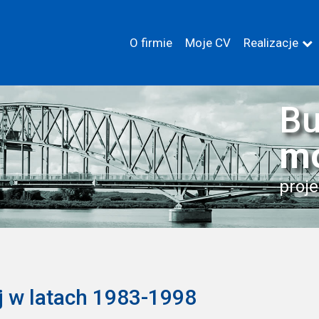
O firmie
Moje CV
Realizacje
Bu
m
proje
 w latach 1983-1998