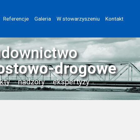
Referencje
Galeria
W stowarzyszeniu
Kontakt
downictwo
ostowo-drogowe
kty
nadzory
ekspertyzy